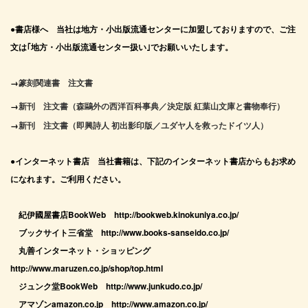
●書店様へ 当社は地方・小出版流通センターに加盟しておりますので、ご注
文は｢地方・小出版流通センター扱い｣でお願いいたします。
→
篆刻関連書 注文書
→
新刊 注文書（森鷗外の西洋百科事典／決定版 紅葉山文庫と書物奉行）
→
新刊 注文書（即興詩人 初出影印版／ユダヤ人を救ったドイツ人）
●インターネット書店 当社書籍は、下記のインターネット書店からもお求め
になれます。ご利用ください。
紀伊國屋書店BookWeb http://bookweb.kinokuniya.co.jp/
ブックサイト三省堂 http://www.books-sanseido.co.jp/
丸善インターネット・ショッピング
http://www.maruzen.co.jp/shop/top.html
ジュンク堂BookWeb http://www.junkudo.co.jp/
アマゾンamazon.co.jp http://www.amazon.co.jp/